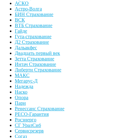
АСКО
Астро-Волга
БИН Страхование
ВСК
ВТБ Страхование
Гайде
Гута-страхование
Д2 Страхование
Дальакфес
Двадцать первый век
Зетта Страхование
Интач Страхование
Либерти Страхование
МАКС
Мегарус-Д
Надежда
Наско
Опора
Пари
Ренессанс Страхование
РЕСО-Гарантия
Росэнерго
СГ УралСиб
Сервисрезерв
Согаз