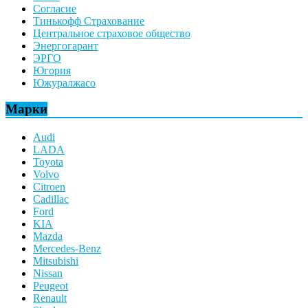
Согласие
Тинькофф Страхование
Центральное страховое общество
Энергогарант
ЭРГО
Югория
Южуралжасо
Марки
Audi
LADA
Toyota
Volvo
Citroen
Cadillac
Ford
KIA
Mazda
Mercedes-Benz
Mitsubishi
Nissan
Peugeot
Renault