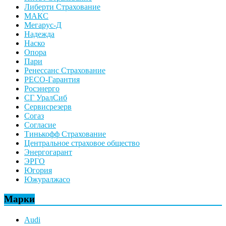
Либерти Страхование
МАКС
Мегарус-Д
Надежда
Наско
Опора
Пари
Ренессанс Страхование
РЕСО-Гарантия
Росэнерго
СГ УралСиб
Сервисрезерв
Согаз
Согласие
Тинькофф Страхование
Центральное страховое общество
Энергогарант
ЭРГО
Югория
Южуралжасо
Марки
Audi