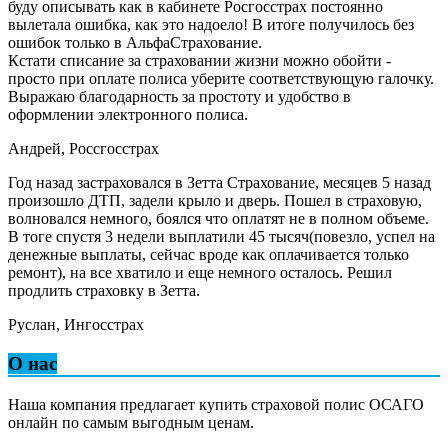
буду описывать как в кабинете Росгосстрах постоянно
вылетала ошибка, как это надоело! В итоге получилось без
ошибок только в АльфаСтрахование.
Кстати списание за страховании жизни можно обойти -
просто при оплате полиса уберите соответствующую галочку.
Выражаю благодарность за простоту и удобство в
оформлении электронного полиса.
Андрей, Россгосстрах
Год назад застраховался в Зетта Страхование, месяцев 5 назад
произошло ДТП, задели крыло и дверь. Пошел в страховую,
волновался немного, боялся что оплатят не в полном объеме.
В тоге спустя 3 недели выплатили 45 тысяч(повезло, успел на
денежные выплаты, сейчас вроде как оплачивается только
ремонт), на все хватило и еще немного осталось. Решил
продлить страховку в Зетта.
Руслан, Ингосстрах
О нас
Наша компания предлагает купить страховой полис ОСАГО
онлайн по самым выгодным ценам.