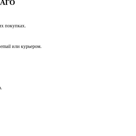
САГО
их покупках.
email или курьером.
.