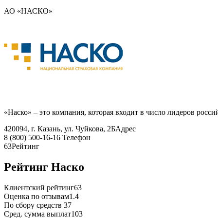
АО «НАСКО»
«Наско» – это компания, которая входит в число лидеров росси
420094, г. Казань, ул. Чуйкова, 2Б
Адрес
8 (800) 500-16-16
Телефон
63
Рейтинг
Рейтинг Наско
Клиентский рейтинг
63
Оценка по отзывам
1.4
По сбору средств
37
Сред. сумма выплат
103