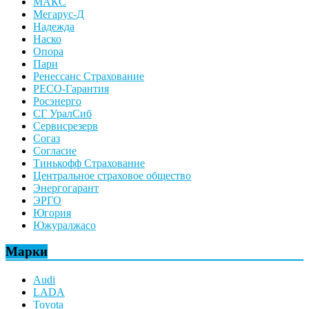
МАКС
Мегарус-Д
Надежда
Наско
Опора
Пари
Ренессанс Страхование
РЕСО-Гарантия
Росэнерго
СГ УралСиб
Сервисрезерв
Согаз
Согласие
Тинькофф Страхование
Центральное страховое общество
Энергогарант
ЭРГО
Югория
Южуралжасо
Марки
Audi
LADA
Toyota