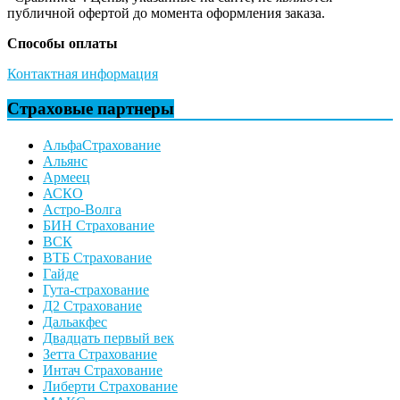
публичной офертой до момента оформления заказа.
Способы оплаты
Контактная информация
Страховые партнеры
АльфаСтрахование
Альянс
Армеец
АСКО
Астро-Волга
БИН Страхование
ВСК
ВТБ Страхование
Гайде
Гута-страхование
Д2 Страхование
Дальакфес
Двадцать первый век
Зетта Страхование
Интач Страхование
Либерти Страхование