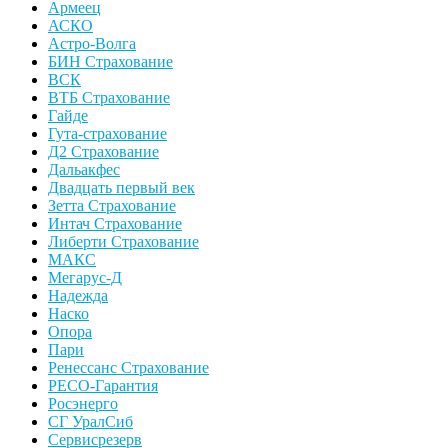
Армеец
АСКО
Астро-Волга
БИН Страхование
ВСК
ВТБ Страхование
Гайде
Гута-страхование
Д2 Страхование
Дальакфес
Двадцать первый век
Зетта Страхование
Интач Страхование
Либерти Страхование
МАКС
Мегарус-Д
Надежда
Наско
Опора
Пари
Ренессанс Страхование
РЕСО-Гарантия
Росэнерго
СГ УралСиб
Сервисрезерв