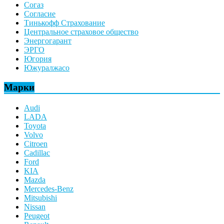
Согаз
Согласие
Тинькофф Страхование
Центральное страховое общество
Энергогарант
ЭРГО
Югория
Южуралжасо
Марки
Audi
LADA
Toyota
Volvo
Citroen
Cadillac
Ford
KIA
Mazda
Mercedes-Benz
Mitsubishi
Nissan
Peugeot