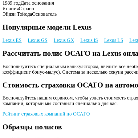
1989 год
Дата основания
Япония
Страна
Эйдзи Тойода
Основатель
Популярные модели Lexus
Lexus ES
Lexus GS
Lexus GX
Lexus IS
Lexus LS
Lex
Рассчитать полис ОСАГО на Lexus онл
Воспользуйтесь специальным калькулятором, введите все необх
коэффициент бонус-малус). Система за несколько секунд рассч
Стоимость страховки ОСАГО на автомо
Воспользуйтесь нашим сервисом, чтобы узнать стоимость стр
компаний, который мы составили специально для вас.
Рейтинг страховых компаний по ОСАГО
Образцы полисов