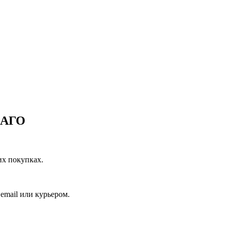
САГО
их покупках.
email или курьером.