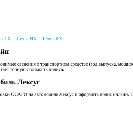
us LX
Lexus NX
Lexus RX
айн
одимые сведения о транспортном средстве (год выпуска, мощност
итает точную стоимость полиса.
биль Лексус
аховки ОСАГО на автомобиль Лексус и оформить полис онлайн. 