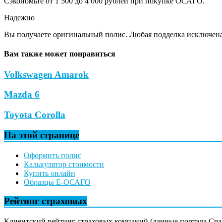
Сэкономьте от 1 500 до 4 000 рублей при покупке ОСАГО.
Надежно
Вы получаете оригинальный полис. Любая подделка исключена
Вам также может понравиться
Volkswagen Amarok
Mazda 6
Toyota Corolla
На этой странице
Оформить полис
Калькулятор стоимости
Купить онлайн
Образцы Е-ОСАГО
Рейтинг страховых
Клиентский рейтинг страховых компаний (данные портала Сра