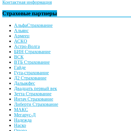
Контактная информация
Страховые партнеры
АльфаСтрахование
Альянс
Армеец
АСКО
Астро-Волга
БИН Страхование
ВСК
ВТБ Страхование
Гайде
Гута-страхование
Д2 Страхование
Дальакфес
Двадцать первый век
Зетта Страхование
Интач Страхование
Либерти Страхование
МАКС
Мегарус-Д
Надежда
Наско
Опора