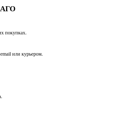
САГО
их покупках.
email или курьером.
.