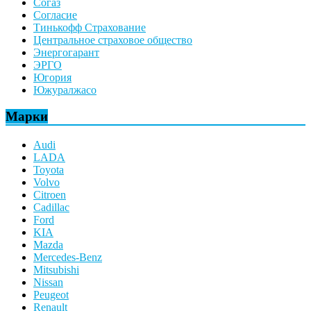
Согаз
Согласие
Тинькофф Страхование
Центральное страховое общество
Энергогарант
ЭРГО
Югория
Южуралжасо
Марки
Audi
LADA
Toyota
Volvo
Citroen
Cadillac
Ford
KIA
Mazda
Mercedes-Benz
Mitsubishi
Nissan
Peugeot
Renault