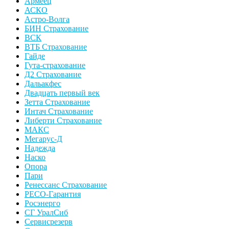
Армеец
АСКО
Астро-Волга
БИН Страхование
ВСК
ВТБ Страхование
Гайде
Гута-страхование
Д2 Страхование
Дальакфес
Двадцать первый век
Зетта Страхование
Интач Страхование
Либерти Страхование
МАКС
Мегарус-Д
Надежда
Наско
Опора
Пари
Ренессанс Страхование
РЕСО-Гарантия
Росэнерго
СГ УралСиб
Сервисрезерв