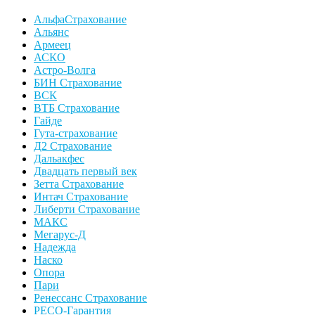
АльфаСтрахование
Альянс
Армеец
АСКО
Астро-Волга
БИН Страхование
ВСК
ВТБ Страхование
Гайде
Гута-страхование
Д2 Страхование
Дальакфес
Двадцать первый век
Зетта Страхование
Интач Страхование
Либерти Страхование
МАКС
Мегарус-Д
Надежда
Наско
Опора
Пари
Ренессанс Страхование
РЕСО-Гарантия