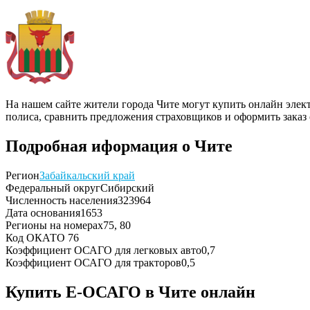
На нашем сайте жители города Чите могут купить онлайн элек
полиса, сравнить предложения страховщиков и оформить заказ
Подробная иформация о Чите
Регион
Забайкальский край
Федеральный округ
Сибирский
Численность населения
323964
Дата основания
1653
Регионы на номерах
75, 80
Код ОКАТО
76
Коэффициент ОСАГО для легковых авто
0,7
Коэффициент ОСАГО для тракторов
0,5
Купить Е-ОСАГО в Чите онлайн