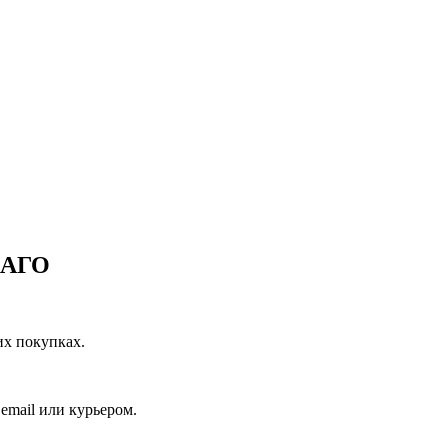
САГО
их покупках.
email или курьером.