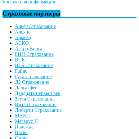
Контактная информация
Страховые партнеры
АльфаСтрахование
Альянс
Армеец
АСКО
Астро-Волга
БИН Страхование
ВСК
ВТБ Страхование
Гайде
Гута-страхование
Д2 Страхование
Дальакфес
Двадцать первый век
Зетта Страхование
Интач Страхование
Либерти Страхование
МАКС
Мегарус-Д
Надежда
Наско
Опора