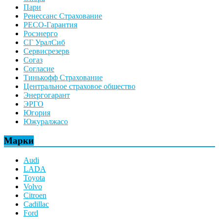
Пари
Ренессанс Страхование
РЕСО-Гарантия
Росэнерго
СГ УралСиб
Сервисрезерв
Согаз
Согласие
Тинькофф Страхование
Центральное страховое общество
Энергогарант
ЭРГО
Югория
Южуралжасо
Марки
Audi
LADA
Toyota
Volvo
Citroen
Cadillac
Ford