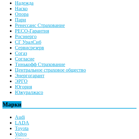
Надежда
Наско
Опора
Пари
Ренессанс Страхование
РЕСО-Гарантия
Росэнерго
СГ УралСиб
Сервисрезерв
Согаз
Согласие
Тинькофф Страхование
Центральное страховое общество
Энергогарант
ЭРГО
Югория
Южуралжасо
Марки
Audi
LADA
Toyota
Volvo