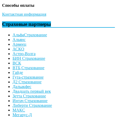
Способы оплаты
Контактная информация
Страховые партнеры
АльфаСтрахование
Альянс
Армеец
АСКО
Астро-Волга
БИН Страхование
ВСК
ВТБ Страхование
Гайде
Гута-страхование
Д2 Страхование
Дальакфес
Двадцать первый век
Зетта Страхование
Интач Страхование
Либерти Страхование
МАКС
Мегарус-Д