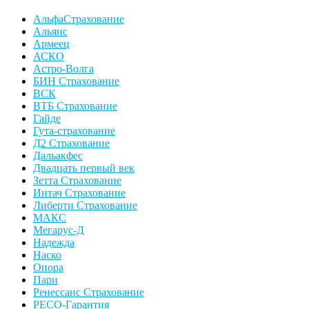
АльфаСтрахование
Альянс
Армеец
АСКО
Астро-Волга
БИН Страхование
ВСК
ВТБ Страхование
Гайде
Гута-страхование
Д2 Страхование
Дальакфес
Двадцать первый век
Зетта Страхование
Интач Страхование
Либерти Страхование
МАКС
Мегарус-Д
Надежда
Наско
Опора
Пари
Ренессанс Страхование
РЕСО-Гарантия