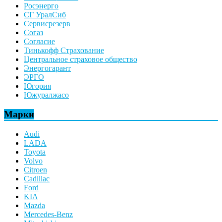
Росэнерго
СГ УралСиб
Сервисрезерв
Согаз
Согласие
Тинькофф Страхование
Центральное страховое общество
Энергогарант
ЭРГО
Югория
Южуралжасо
Марки
Audi
LADA
Toyota
Volvo
Citroen
Cadillac
Ford
KIA
Mazda
Mercedes-Benz