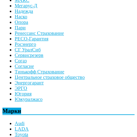
МАКС
Мегарус-Д
Надежда
Наско
Опора
Пари
Ренессанс Страхование
РЕСО-Гарантия
Росэнерго
СГ УралСиб
Сервисрезерв
Согаз
Согласие
Тинькофф Страхование
Центральное страховое общество
Энергогарант
ЭРГО
Югория
Южуралжасо
Марки
Audi
LADA
Toyota