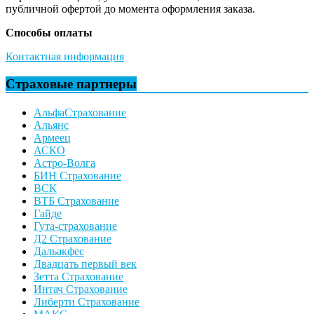
публичной офертой до момента оформления заказа.
Способы оплаты
Контактная информация
Страховые партнеры
АльфаСтрахование
Альянс
Армеец
АСКО
Астро-Волга
БИН Страхование
ВСК
ВТБ Страхование
Гайде
Гута-страхование
Д2 Страхование
Дальакфес
Двадцать первый век
Зетта Страхование
Интач Страхование
Либерти Страхование