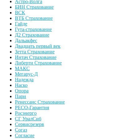
Астро-Волга
БИН Страхование
ВСК
ВТБ Страхование
Гайде
Гута-страхование
Д2 Страхование
Дальакфес
Двадцать первый век
Зетта Страхование
Интач Страхование
Либерти Страхование
МАКС
Мегарус-Д
Надежда
Наско
Опора
Пари
Ренессанс Страхование
РЕСО-Гарантия
Росэнерго
СГ УралСиб
Сервисрезерв
Согаз
Согласие