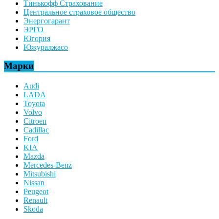
Тинькофф Страхование
Центральное страховое общество
Энергогарант
ЭРГО
Югория
Южуралжасо
Марки
Audi
LADA
Toyota
Volvo
Citroen
Cadillac
Ford
KIA
Mazda
Mercedes-Benz
Mitsubishi
Nissan
Peugeot
Renault
Skoda