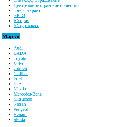
Тинькофф Страхование
Центральное страховое общество
Энергогарант
ЭРГО
Югория
Южуралжасо
Марки
Audi
LADA
Toyota
Volvo
Citroen
Cadillac
Ford
KIA
Mazda
Mercedes-Benz
Mitsubishi
Nissan
Peugeot
Renault
Skoda