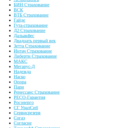
БИН Страхование
ВСК
ВТБ Страхование
Гайде
Гута-страхование
Д2 Страхование
Дальакфес
Двадцать первый век
Зетта Страхование
Интач Страхование
Либерти Страхование
МАКС
Мегарус-Д
Надежда
Наско
Опора
Пари
Ренессанс Страхование
РЕСО-Гарантия
Росэнерго
СГ УралСиб
Сервисрезерв
Согаз
Согласие