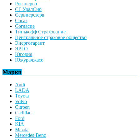
Росэнерго
СГ УралСиб
Сервисрезерв
Согаз
Согласие
Тинькофф Страхование
Центральное страховое общество
Энергогарант
ЭРГО
Югория
Южуралжасо
Марки
Audi
LADA
Toyota
Volvo
Citroen
Cadillac
Ford
KIA
Mazda
Mercedes-Benz