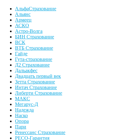
АльфаСтрахование
Альянс
Армеец
АСКО
Астро-Волга
БИН Страхование
ВСК
ВТБ Страхование
Гайде
Гута-страхование
Д2 Страхование
Дальакфес
Двадцать первый век
Зетта Страхование
Интач Страхование
Либерти Страхование
МАКС
Мегарус-Д
Надежда
Наско
Опора
Пари
Ренессанс Страхование
РЕСО-Гарантия