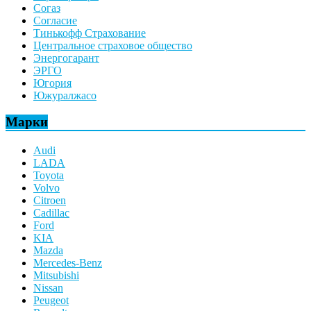
Согаз
Согласие
Тинькофф Страхование
Центральное страховое общество
Энергогарант
ЭРГО
Югория
Южуралжасо
Марки
Audi
LADA
Toyota
Volvo
Citroen
Cadillac
Ford
KIA
Mazda
Mercedes-Benz
Mitsubishi
Nissan
Peugeot