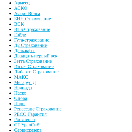
Армеец
АСКО
Астро-Волга
БИН Страхование
ВСК
ВТБ Страхование
Гайде
Гута-страхование
Д2 Страхование
Дальакфес
Двадцать первый век
Зетта Страхование
Интач Страхование
Либерти Страхование
МАКС
Мегарус-Д
Надежда
Наско
Опора
Пари
Ренессанс Страхование
РЕСО-Гарантия
Росэнерго
СГ УралСиб
Сервисрезерв