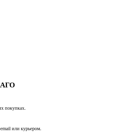
САГО
их покупках.
email или курьером.