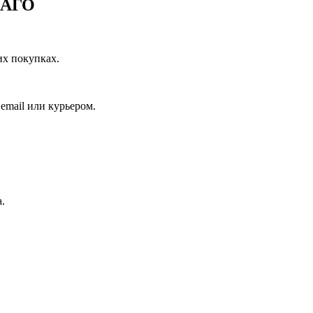
САГО
их покупках.
email или курьером.
.