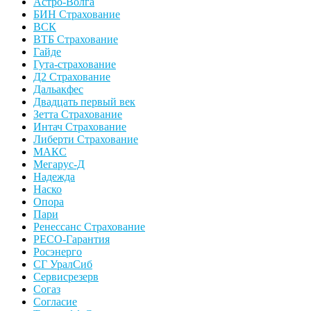
Астро-Волга
БИН Страхование
ВСК
ВТБ Страхование
Гайде
Гута-страхование
Д2 Страхование
Дальакфес
Двадцать первый век
Зетта Страхование
Интач Страхование
Либерти Страхование
МАКС
Мегарус-Д
Надежда
Наско
Опора
Пари
Ренессанс Страхование
РЕСО-Гарантия
Росэнерго
СГ УралСиб
Сервисрезерв
Согаз
Согласие