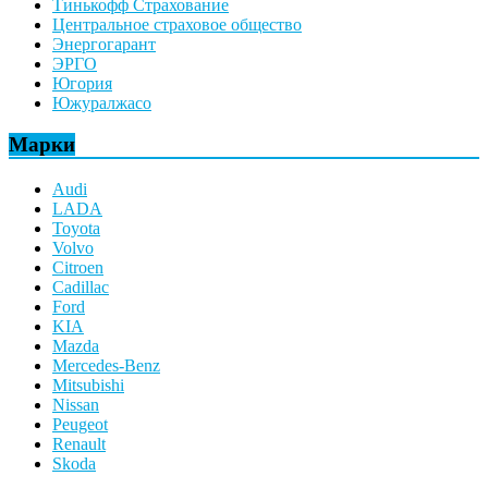
Тинькофф Страхование
Центральное страховое общество
Энергогарант
ЭРГО
Югория
Южуралжасо
Марки
Audi
LADA
Toyota
Volvo
Citroen
Cadillac
Ford
KIA
Mazda
Mercedes-Benz
Mitsubishi
Nissan
Peugeot
Renault
Skoda