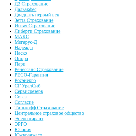
Д2 Страхование
Дальакфес
Двадцать первый век
Зетта Страхование
Интач Страхование
Либерти Страхование
МАКС
Мегарус-Д
Надежда
Наско
Опора
Пари
Ренессанс Страхование
РЕСО-Гарантия
Росэнерго
СГ УралСиб
Сервисрезерв
Согаз
Согласие
Тинькофф Страхование
Центральное страховое общество
Энергогарант
ЭРГО
Югория
Южуралжасо