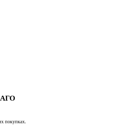
САГО
их покупках.