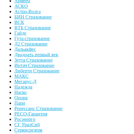
Армеец
АСКО
Астро-Волга
БИН Страхование
ВСК
ВТБ Страхование
Гайде
Гута-страхование
Д2 Страхование
Дальакфес
Двадцать первый век
Зетта Страхование
Интач Страхование
Либерти Страхование
МАКС
Мегарус-Д
Надежда
Наско
Опора
Пари
Ренессанс Страхование
РЕСО-Гарантия
Росэнерго
СГ УралСиб
Сервисрезерв