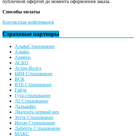
публичной офертой до момента оформления заказа.
Способы оплаты
Контактная информация
Страховые партнеры
АльфаСтрахование
Альянс
Армеец
АСКО
Астро-Волга
БИН Страхование
ВСК
ВТБ Страхование
Гайде
Гута-страхование
Д2 Страхование
Дальакфес
Двадцать первый век
Зетта Страхование
Интач Страхование
Либерти Страхование
МАКС