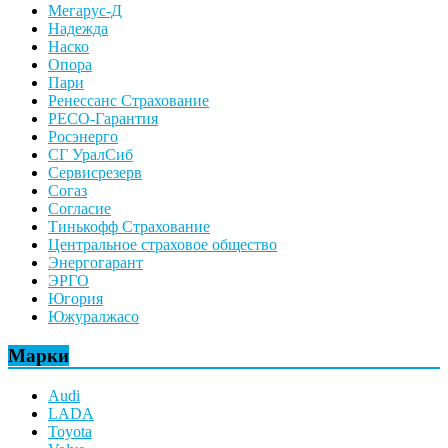
Мегарус-Д
Надежда
Наско
Опора
Пари
Ренессанс Страхование
РЕСО-Гарантия
Росэнерго
СГ УралСиб
Сервисрезерв
Согаз
Согласие
Тинькофф Страхование
Центральное страховое общество
Энергогарант
ЭРГО
Югория
Южуралжасо
Марки
Audi
LADA
Toyota