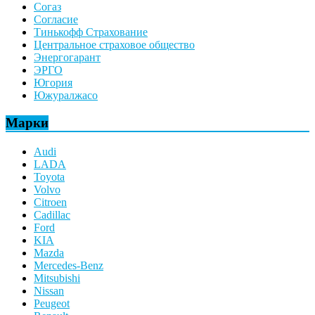
Согаз
Согласие
Тинькофф Страхование
Центральное страховое общество
Энергогарант
ЭРГО
Югория
Южуралжасо
Марки
Audi
LADA
Toyota
Volvo
Citroen
Cadillac
Ford
KIA
Mazda
Mercedes-Benz
Mitsubishi
Nissan
Peugeot