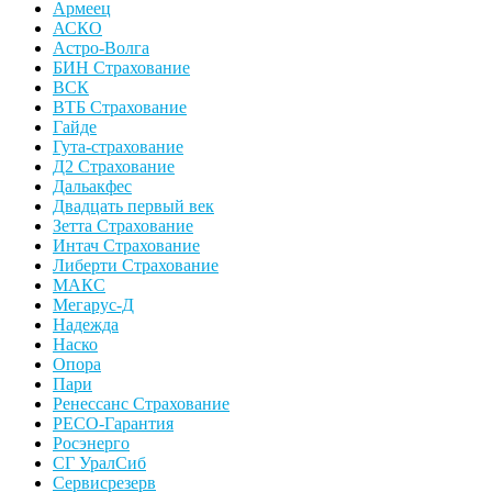
Армеец
АСКО
Астро-Волга
БИН Страхование
ВСК
ВТБ Страхование
Гайде
Гута-страхование
Д2 Страхование
Дальакфес
Двадцать первый век
Зетта Страхование
Интач Страхование
Либерти Страхование
МАКС
Мегарус-Д
Надежда
Наско
Опора
Пари
Ренессанс Страхование
РЕСО-Гарантия
Росэнерго
СГ УралСиб
Сервисрезерв