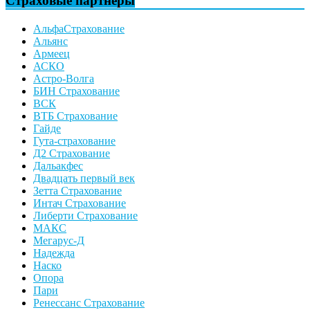
Страховые партнеры
АльфаСтрахование
Альянс
Армеец
АСКО
Астро-Волга
БИН Страхование
ВСК
ВТБ Страхование
Гайде
Гута-страхование
Д2 Страхование
Дальакфес
Двадцать первый век
Зетта Страхование
Интач Страхование
Либерти Страхование
МАКС
Мегарус-Д
Надежда
Наско
Опора
Пари
Ренессанс Страхование