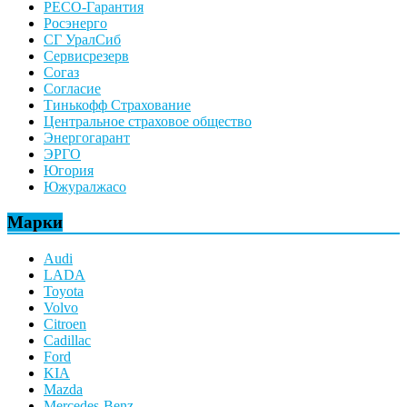
РЕСО-Гарантия
Росэнерго
СГ УралСиб
Сервисрезерв
Согаз
Согласие
Тинькофф Страхование
Центральное страховое общество
Энергогарант
ЭРГО
Югория
Южуралжасо
Марки
Audi
LADA
Toyota
Volvo
Citroen
Cadillac
Ford
KIA
Mazda
Mercedes-Benz