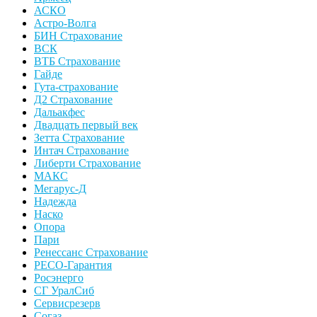
АСКО
Астро-Волга
БИН Страхование
ВСК
ВТБ Страхование
Гайде
Гута-страхование
Д2 Страхование
Дальакфес
Двадцать первый век
Зетта Страхование
Интач Страхование
Либерти Страхование
МАКС
Мегарус-Д
Надежда
Наско
Опора
Пари
Ренессанс Страхование
РЕСО-Гарантия
Росэнерго
СГ УралСиб
Сервисрезерв
Согаз