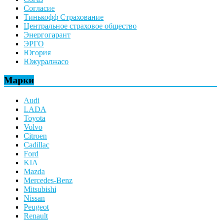
Согласие
Тинькофф Страхование
Центральное страховое общество
Энергогарант
ЭРГО
Югория
Южуралжасо
Марки
Audi
LADA
Toyota
Volvo
Citroen
Cadillac
Ford
KIA
Mazda
Mercedes-Benz
Mitsubishi
Nissan
Peugeot
Renault