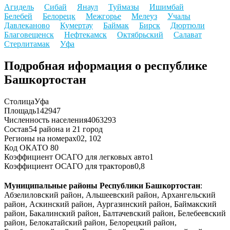
Агидель
Сибай
Янаул
Туймазы
Ишимбай
Белебей
Белорецк
Межгорье
Мелеуз
Учалы
Давлеканово
Кумертау
Баймак
Бирск
Дюртюли
Благовещенск
Нефтекамск
Октябрьский
Салават
Стерлитамак
Уфа
Подробная иформация о республике
Башкортостан
Столица
Уфа
Площадь
142947
Численность населения
4063293
Состав
54 района и 21 город
Регионы на номерах
02, 102
Код ОКАТО
80
Коэффициент ОСАГО для легковых авто
1
Коэффициент ОСАГО для тракторов
0,8
Муниципальные районы Республики Башкортостан
:
Абзелиловский район, Альшеевский район, Архангельский
район, Аскинский район, Аургазинский район, Баймакский
район, Бакалинский район, Балтачевский район, Белебеевский
район, Белокатайский район, Белорецкий район,