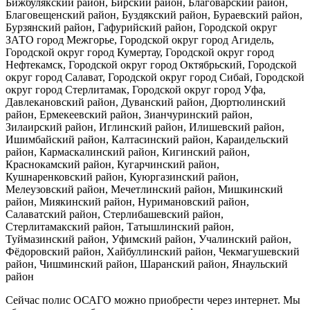
Бижбулякский район, Бирский район, Благоварский район,
Благовещенский район, Буздякский район, Бураевский район,
Бурзянский район, Гафурийский район, Городской округ
ЗАТО город Межгорье, Городской округ город Агидель,
Городской округ город Кумертау, Городской округ город
Нефтекамск, Городской округ город Октябрьский, Городской
округ город Салават, Городской округ город Сибай, Городской
округ город Стерлитамак, Городской округ город Уфа,
Давлекановский район, Дуванский район, Дюртюлинский
район, Ермекеевский район, Зианчуринский район,
Зилаирский район, Иглинский район, Илишевский район,
Ишимбайский район, Калтасинский район, Караидельский
район, Кармаскалинский район, Кигинский район,
Краснокамский район, Кугарчинский район,
Кушнаренковский район, Куюргазинский район,
Мелеузовский район, Мечетлинский район, Мишкинский
район, Миякинский район, Нуримановский район,
Салаватский район, Стерлибашевский район,
Стерлитамакский район, Татышлинский район,
Туймазинский район, Уфимский район, Учалинский район,
Фёдоровский район, Хайбуллинский район, Чекмагушевский
район, Чишминский район, Шаранский район, Янаульский
район
Сейчас полис ОСАГО можно приобрести через интернет. Мы