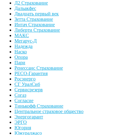
Д2 Страхование
Дальакфес
Двадцать первый век
Зетта Страхование
Интач Страхование
Либерти Страхование
МАКС
Мегарус-Д
Надежда
Наско
Опора
Пари
Ренессанс Страхование
РЕСО-Гарантия
Росэнерго
СГ УралСиб
Сервисрезерв
Согаз
Согласие
Тинькофф Страхование
Центральное страховое общество
Энергогарант
ЭРГО
Югория
Южуралжасо