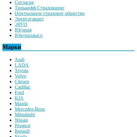
Согласие
Тинькофф Страхование
Центральное страховое общество
Энергогарант
ЭРГО
Югория
Южуралжасо
Марки
Audi
LADA
Toyota
Volvo
Citroen
Cadillac
Ford
KIA
Mazda
Mercedes-Benz
Mitsubishi
Nissan
Peugeot
Renault
Skoda