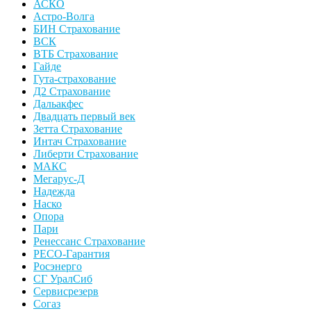
АСКО
Астро-Волга
БИН Страхование
ВСК
ВТБ Страхование
Гайде
Гута-страхование
Д2 Страхование
Дальакфес
Двадцать первый век
Зетта Страхование
Интач Страхование
Либерти Страхование
МАКС
Мегарус-Д
Надежда
Наско
Опора
Пари
Ренессанс Страхование
РЕСО-Гарантия
Росэнерго
СГ УралСиб
Сервисрезерв
Согаз