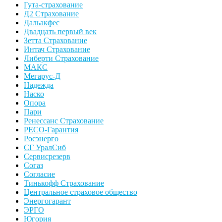
Гута-страхование
Д2 Страхование
Дальакфес
Двадцать первый век
Зетта Страхование
Интач Страхование
Либерти Страхование
МАКС
Мегарус-Д
Надежда
Наско
Опора
Пари
Ренессанс Страхование
РЕСО-Гарантия
Росэнерго
СГ УралСиб
Сервисрезерв
Согаз
Согласие
Тинькофф Страхование
Центральное страховое общество
Энергогарант
ЭРГО
Югория