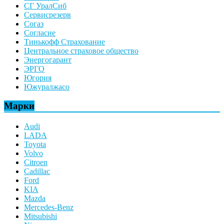
СГ УралСиб
Сервисрезерв
Согаз
Согласие
Тинькофф Страхование
Центральное страховое общество
Энергогарант
ЭРГО
Югория
Южуралжасо
Марки
Audi
LADA
Toyota
Volvo
Citroen
Cadillac
Ford
KIA
Mazda
Mercedes-Benz
Mitsubishi