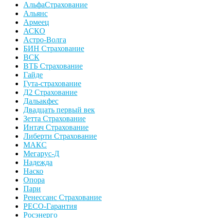
АльфаСтрахование
Альянс
Армеец
АСКО
Астро-Волга
БИН Страхование
ВСК
ВТБ Страхование
Гайде
Гута-страхование
Д2 Страхование
Дальакфес
Двадцать первый век
Зетта Страхование
Интач Страхование
Либерти Страхование
МАКС
Мегарус-Д
Надежда
Наско
Опора
Пари
Ренессанс Страхование
РЕСО-Гарантия
Росэнерго