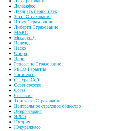
Д2 Страхование
Дальакфес
Двадцать первый век
Зетта Страхование
Интач Страхование
Либерти Страхование
МАКС
Мегарус-Д
Надежда
Наско
Опора
Пари
Ренессанс Страхование
РЕСО-Гарантия
Росэнерго
СГ УралСиб
Сервисрезерв
Согаз
Согласие
Тинькофф Страхование
Центральное страховое общество
Энергогарант
ЭРГО
Югория
Южуралжасо