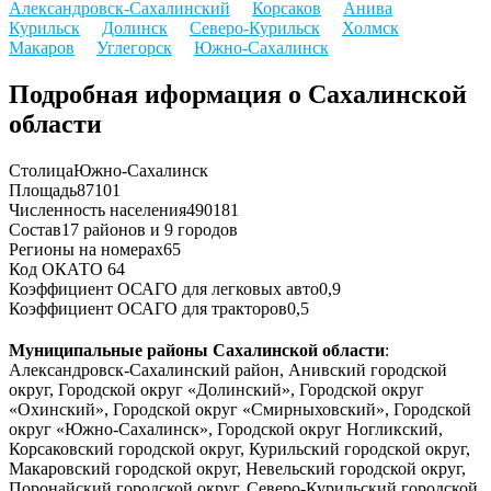
Александровск-Сахалинский
Корсаков
Анива
Курильск
Долинск
Северо-Курильск
Холмск
Макаров
Углегорск
Южно-Сахалинск
Подробная иформация о Сахалинской
области
Столица
Южно-Сахалинск
Площадь
87101
Численность населения
490181
Состав
17 районов и 9 городов
Регионы на номерах
65
Код ОКАТО
64
Коэффициент ОСАГО для легковых авто
0,9
Коэффициент ОСАГО для тракторов
0,5
Муниципальные районы Сахалинской области
:
Александровск-Сахалинский район, Анивский городской
округ, Городской округ «Долинский», Городской округ
«Охинский», Городской округ «Смирныховский», Городской
округ «Южно-Сахалинск», Городской округ Ногликский,
Корсаковский городской округ, Курильский городской округ,
Макаровский городской округ, Невельский городской округ,
Поронайский городской округ, Северо-Курильский городской