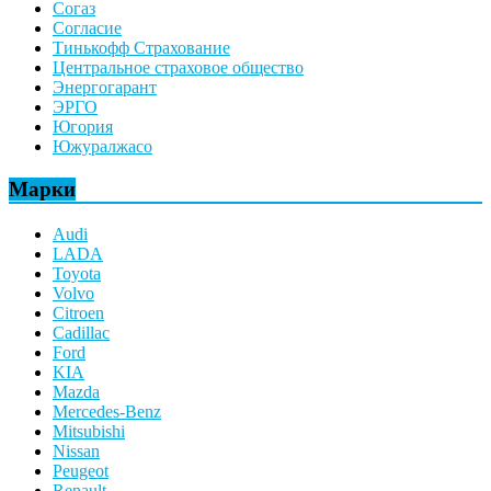
Согаз
Согласие
Тинькофф Страхование
Центральное страховое общество
Энергогарант
ЭРГО
Югория
Южуралжасо
Марки
Audi
LADA
Toyota
Volvo
Citroen
Cadillac
Ford
KIA
Mazda
Mercedes-Benz
Mitsubishi
Nissan
Peugeot
Renault