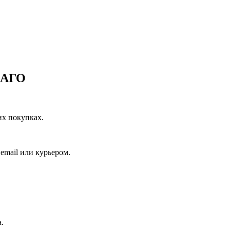
САГО
их покупках.
email или курьером.
.