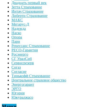
Двадцать первый век
Зетта Страхование
Интач Страхование
Либерти Страхование
МАКС
Мегарус-Д
Надежда
Наско
Опора
Пари
Ренессанс Страхование
РЕСО-Гарантия
Росэнерго
СГ УралСиб
Сервисрезерв
Согаз
Согласие
Тинькофф Страхование
Центральное страховое общество
Энергогарант
ЭРГО
Югория
Южуралжасо
Марки