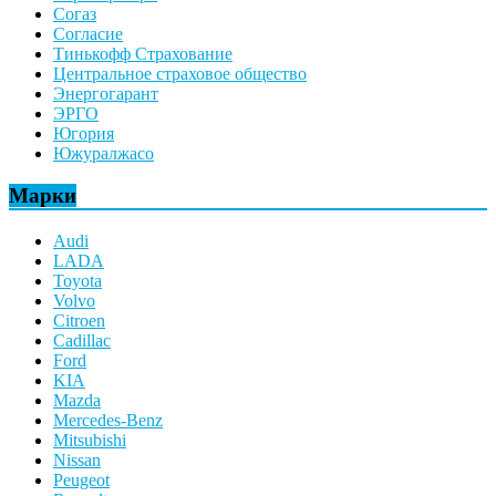
Согаз
Согласие
Тинькофф Страхование
Центральное страховое общество
Энергогарант
ЭРГО
Югория
Южуралжасо
Марки
Audi
LADA
Toyota
Volvo
Citroen
Cadillac
Ford
KIA
Mazda
Mercedes-Benz
Mitsubishi
Nissan
Peugeot