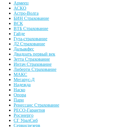
Армеец
АСКО
Астро-Волга
БИН Страхование
ВСК
ВТБ Страхование
Гайде
Гута-страхование
Д2 Страхование
Дальакфес
Двадцать первый век
Зетта Страхование
Интач Страхование
Либерти Страхование
МАКС
Мегарус-Д
Надежда
Наско
Опора
Пари
Ренессанс Страхование
РЕСО-Гарантия
Росэнерго
СГ УралСиб
Сервисрезерв