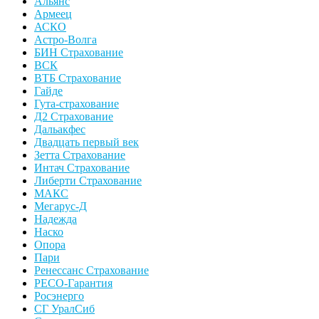
Альянс
Армеец
АСКО
Астро-Волга
БИН Страхование
ВСК
ВТБ Страхование
Гайде
Гута-страхование
Д2 Страхование
Дальакфес
Двадцать первый век
Зетта Страхование
Интач Страхование
Либерти Страхование
МАКС
Мегарус-Д
Надежда
Наско
Опора
Пари
Ренессанс Страхование
РЕСО-Гарантия
Росэнерго
СГ УралСиб