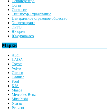
Сервисрезерв
Согаз
Согласие
Тинькофф Страхование
Центральное страховое общество
Энергогарант
ЭРГО
Югория
Южуралжасо
Марки
Audi
LADA
Toyota
Volvo
Citroen
Cadillac
Ford
KIA
Mazda
Mercedes-Benz
Mitsubishi
Nissan
Peugeot