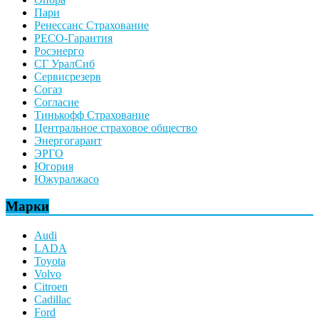
Пари
Ренессанс Страхование
РЕСО-Гарантия
Росэнерго
СГ УралСиб
Сервисрезерв
Согаз
Согласие
Тинькофф Страхование
Центральное страховое общество
Энергогарант
ЭРГО
Югория
Южуралжасо
Марки
Audi
LADA
Toyota
Volvo
Citroen
Cadillac
Ford