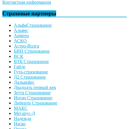
Контактная информация
Страховые партнеры
АльфаСтрахование
Альянс
Армеец
АСКО
Астро-Волга
БИН Страхование
ВСК
ВТБ Страхование
Гайде
Гута-страхование
Д2 Страхование
Дальакфес
Двадцать первый век
Зетта Страхование
Интач Страхование
Либерти Страхование
МАКС
Мегарус-Д
Надежда
Наско
Опора