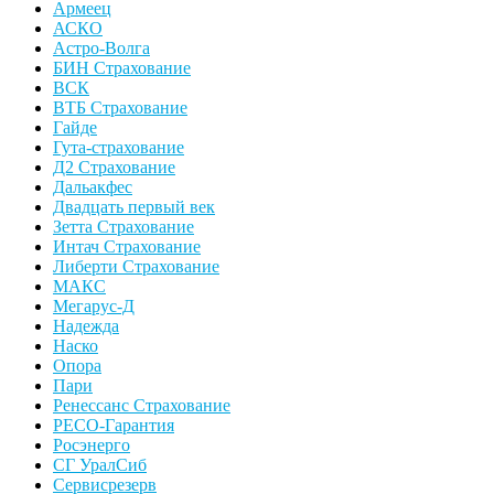
Армеец
АСКО
Астро-Волга
БИН Страхование
ВСК
ВТБ Страхование
Гайде
Гута-страхование
Д2 Страхование
Дальакфес
Двадцать первый век
Зетта Страхование
Интач Страхование
Либерти Страхование
МАКС
Мегарус-Д
Надежда
Наско
Опора
Пари
Ренессанс Страхование
РЕСО-Гарантия
Росэнерго
СГ УралСиб
Сервисрезерв