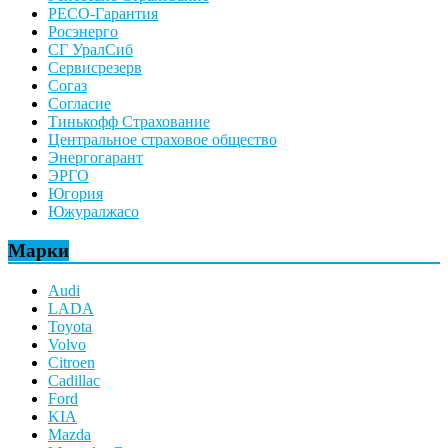
РЕСО-Гарантия
Росэнерго
СГ УралСиб
Сервисрезерв
Согаз
Согласие
Тинькофф Страхование
Центральное страховое общество
Энергогарант
ЭРГО
Югория
Южуралжасо
Марки
Audi
LADA
Toyota
Volvo
Citroen
Cadillac
Ford
KIA
Mazda