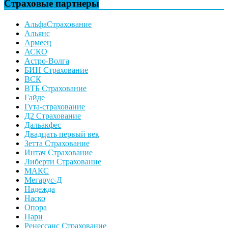
Страховые партнеры
АльфаСтрахование
Альянс
Армеец
АСКО
Астро-Волга
БИН Страхование
ВСК
ВТБ Страхование
Гайде
Гута-страхование
Д2 Страхование
Дальакфес
Двадцать первый век
Зетта Страхование
Интач Страхование
Либерти Страхование
МАКС
Мегарус-Д
Надежда
Наско
Опора
Пари
Ренессанс Страхование