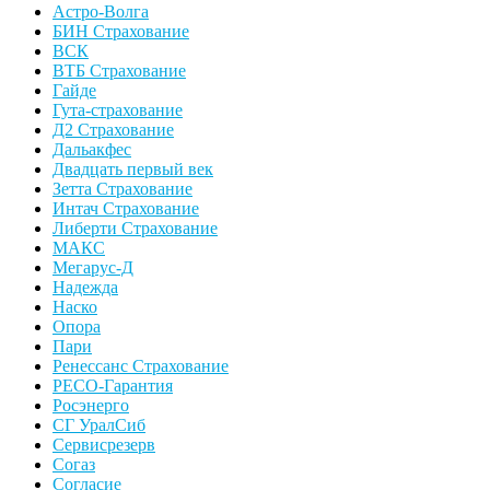
Астро-Волга
БИН Страхование
ВСК
ВТБ Страхование
Гайде
Гута-страхование
Д2 Страхование
Дальакфес
Двадцать первый век
Зетта Страхование
Интач Страхование
Либерти Страхование
МАКС
Мегарус-Д
Надежда
Наско
Опора
Пари
Ренессанс Страхование
РЕСО-Гарантия
Росэнерго
СГ УралСиб
Сервисрезерв
Согаз
Согласие