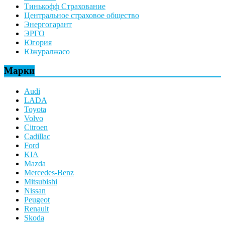
Тинькофф Страхование
Центральное страховое общество
Энергогарант
ЭРГО
Югория
Южуралжасо
Марки
Audi
LADA
Toyota
Volvo
Citroen
Cadillac
Ford
KIA
Mazda
Mercedes-Benz
Mitsubishi
Nissan
Peugeot
Renault
Skoda