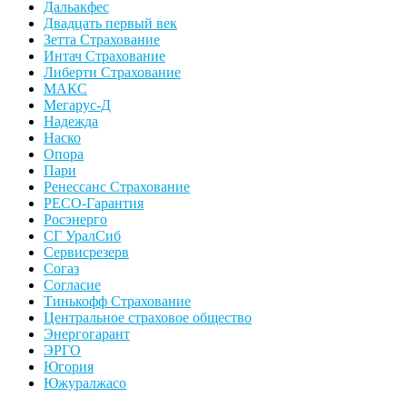
Дальакфес
Двадцать первый век
Зетта Страхование
Интач Страхование
Либерти Страхование
МАКС
Мегарус-Д
Надежда
Наско
Опора
Пари
Ренессанс Страхование
РЕСО-Гарантия
Росэнерго
СГ УралСиб
Сервисрезерв
Согаз
Согласие
Тинькофф Страхование
Центральное страховое общество
Энергогарант
ЭРГО
Югория
Южуралжасо