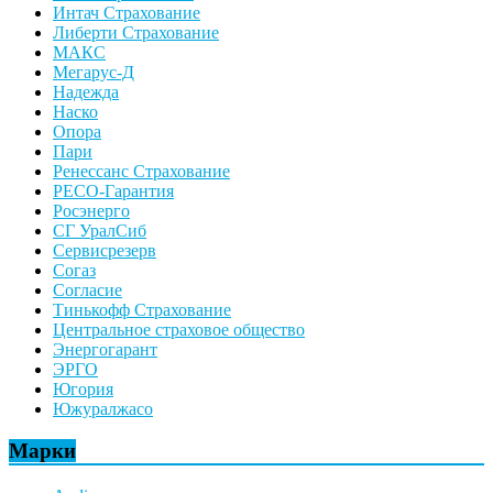
Интач Страхование
Либерти Страхование
МАКС
Мегарус-Д
Надежда
Наско
Опора
Пари
Ренессанс Страхование
РЕСО-Гарантия
Росэнерго
СГ УралСиб
Сервисрезерв
Согаз
Согласие
Тинькофф Страхование
Центральное страховое общество
Энергогарант
ЭРГО
Югория
Южуралжасо
Марки