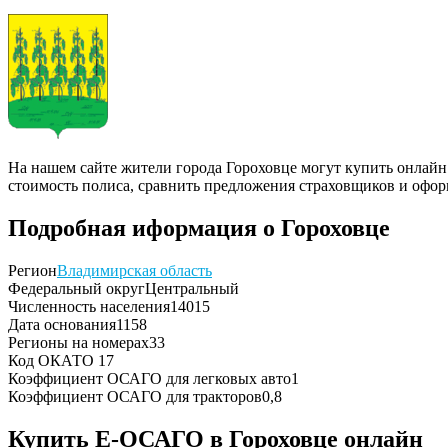
На нашем сайте жители города Гороховце могут купить онлайн
стоимость полиса, сравнить предложения страховщиков и офор
Подробная иформация о Гороховце
Регион
Владимирская область
Федеральный округ
Центральный
Численность населения
14015
Дата основания
1158
Регионы на номерах
33
Код ОКАТО
17
Коэффициент ОСАГО для легковых авто
1
Коэффициент ОСАГО для тракторов
0,8
Купить Е-ОСАГО в Гороховце онлайн