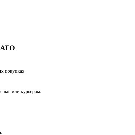
САГО
их покупках.
email или курьером.
.