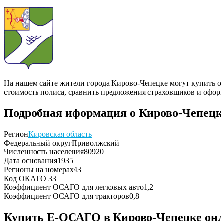
На нашем сайте жители города Кирово-Чепецке могут купить 
стоимость полиса, сравнить предложения страховщиков и офор
Подробная иформация о Кирово-Чепец
Регион
Кировская область
Федеральный округ
Приволжский
Численность населения
80920
Дата основания
1935
Регионы на номерах
43
Код ОКАТО
33
Коэффициент ОСАГО для легковых авто
1,2
Коэффициент ОСАГО для тракторов
0,8
Купить Е-ОСАГО в Кирово-Чепецке он