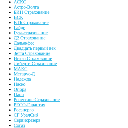
АСКО
Астро-Волга
БИН Страхование
ВСК
ВТБ Страхование
Гайде
Гута-страхование
Д2 Страхование
Дальакфес
Двадцать первый век
Зетта Страхование
Интач Страхование
Либерти Страхование
МАКС
Мегарус-Д
Надежда
Наско
Опора
Пари
Ренессанс Страхование
РЕСО-Гарантия
Росэнерго
СГ УралСиб
Сервисрезерв
Согаз