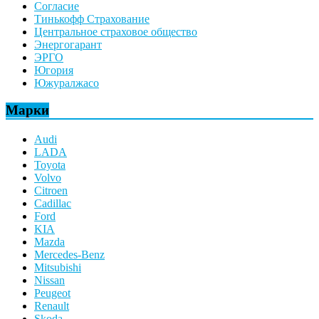
Согласие
Тинькофф Страхование
Центральное страховое общество
Энергогарант
ЭРГО
Югория
Южуралжасо
Марки
Audi
LADA
Toyota
Volvo
Citroen
Cadillac
Ford
KIA
Mazda
Mercedes-Benz
Mitsubishi
Nissan
Peugeot
Renault
Skoda