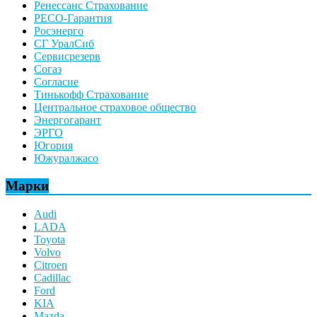
Ренессанс Страхование
РЕСО-Гарантия
Росэнерго
СГ УралСиб
Сервисрезерв
Согаз
Согласие
Тинькофф Страхование
Центральное страховое общество
Энергогарант
ЭРГО
Югория
Южуралжасо
Марки
Audi
LADA
Toyota
Volvo
Citroen
Cadillac
Ford
KIA
Mazda