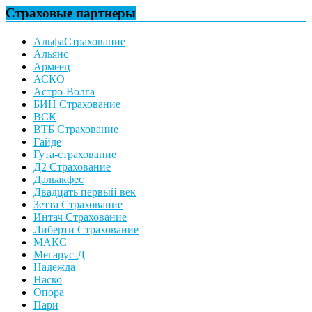
Страховые партнеры
АльфаСтрахование
Альянс
Армеец
АСКО
Астро-Волга
БИН Страхование
ВСК
ВТБ Страхование
Гайде
Гута-страхование
Д2 Страхование
Дальакфес
Двадцать первый век
Зетта Страхование
Интач Страхование
Либерти Страхование
МАКС
Мегарус-Д
Надежда
Наско
Опора
Пари