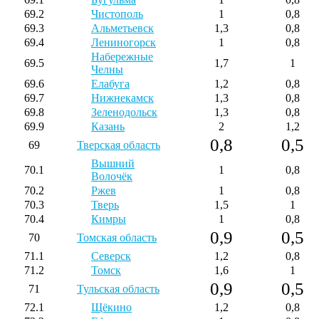
69.2
Чистополь
1
0,8
69.3
Альметьевск
1,3
0,8
69.4
Лениногорск
1
0,8
Набережные
69.5
1,7
1
Челны
69.6
Елабуга
1,2
0,8
69.7
Нижнекамск
1,3
0,8
69.8
Зеленодольск
1,3
0,8
69.9
Казань
2
1,2
0,8
0,5
69
Тверская область
Вышний
70.1
1
0,8
Волочёк
70.2
Ржев
1
0,8
70.3
Тверь
1,5
1
70.4
Кимры
1
0,8
0,9
0,5
70
Томская область
71.1
Северск
1,2
0,8
71.2
Томск
1,6
1
0,9
0,5
71
Тульская область
72.1
Щёкино
1,2
0,8