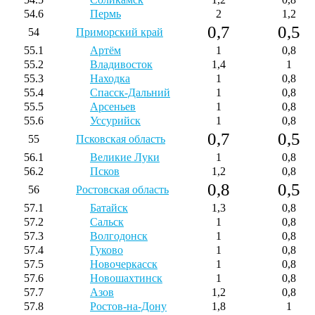
54.6
Пермь
2
1,2
0,7
0,5
54
Приморский край
55.1
Артём
1
0,8
55.2
Владивосток
1,4
1
55.3
Находка
1
0,8
55.4
Спасск-Дальний
1
0,8
55.5
Арсеньев
1
0,8
55.6
Уссурийск
1
0,8
0,7
0,5
55
Псковская область
56.1
Великие Луки
1
0,8
56.2
Псков
1,2
0,8
0,8
0,5
56
Ростовская область
57.1
Батайск
1,3
0,8
57.2
Сальск
1
0,8
57.3
Волгодонск
1
0,8
57.4
Гуково
1
0,8
57.5
Новочеркасск
1
0,8
57.6
Новошахтинск
1
0,8
57.7
Азов
1,2
0,8
57.8
Ростов-на-Дону
1,8
1