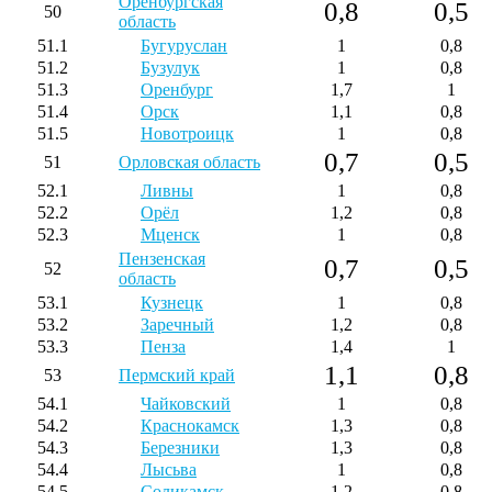
Оренбургская
0,8
0,5
50
область
51.1
Бугуруслан
1
0,8
51.2
Бузулук
1
0,8
51.3
Оренбург
1,7
1
51.4
Орск
1,1
0,8
51.5
Новотроицк
1
0,8
0,7
0,5
51
Орловская область
52.1
Ливны
1
0,8
52.2
Орёл
1,2
0,8
52.3
Мценск
1
0,8
Пензенская
0,7
0,5
52
область
53.1
Кузнецк
1
0,8
53.2
Заречный
1,2
0,8
53.3
Пенза
1,4
1
1,1
0,8
53
Пермский край
54.1
Чайковский
1
0,8
54.2
Краснокамск
1,3
0,8
54.3
Березники
1,3
0,8
54.4
Лысьва
1
0,8
54.5
Соликамск
1,2
0,8