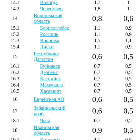
14.1
Вологда
1,7
1
14.2
Череповец
1,8
1
Воронежская
0,8
0,6
14
область
15.1
Борисоглебск
1,1
0,9
15.2
Россошь
1,1
0,9
15.3
Воронеж
1,5
1,1
15.4
Лиски
1,1
0,9
Республика
0,6
0,5
15
Дагестан
16.1
Буйнакск
0,7
0,5
16.2
Дербент
0,7
0,5
16.3
Каспийск
0,7
0,5
16.4
Махачкала
0,7
0,5
16.5
Хасавюрт
0,7
0,5
0,6
0,5
16
Еврейская АО
Забайкальский
0,6
0,5
17
край
18.1
Чита
0,7
0,5
Ивановская
0,9
0,5
18
область
19.1
Кинешма
1,1
0,8