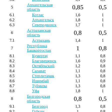
Архангельская
0,85
0,5
5
область
6.1
Котлас
1,6
1
6.2
Архангельск
1,8
1
6.3
Северодвинск
1,7
1
Астраханская
0,8
0,5
6
область
7.1
Астрахань
1,4
1
Республика
1
0,8
7
Башкортостан
8.1
Кумертау
1,1
0,8
8.2
Благовещенск
1,6
0,9
8.3
Октябрьский
1,2
0,8
8.4
Салават
1,1
0,8
8.5
Стерлитамак
1,3
0,8
8.6
Ишимбай
1,1
0,8
8.7
Туймазы
1,3
0,8
8.8
Уфа
1,8
1
Белгородская
0,8
0,5
8
область
9.1
Белгород
1,3
0,8
9.2
Губкин
1
0,8