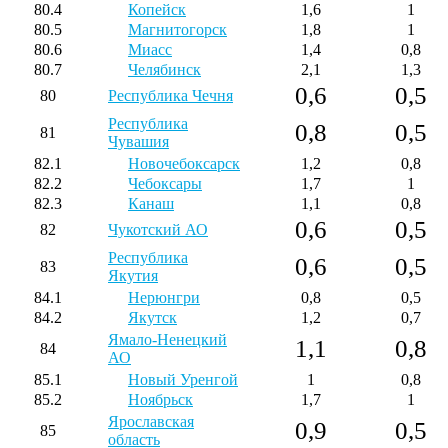
80.4
Копейск
1,6
1
80.5
Магнитогорск
1,8
1
80.6
Миасс
1,4
0,8
80.7
Челябинск
2,1
1,3
0,6
0,5
80
Республика Чечня
Республика
0,8
0,5
81
Чувашия
82.1
Новочебоксарск
1,2
0,8
82.2
Чебоксары
1,7
1
82.3
Канаш
1,1
0,8
0,6
0,5
82
Чукотский АО
Республика
0,6
0,5
83
Якутия
84.1
Нерюнгри
0,8
0,5
84.2
Якутск
1,2
0,7
Ямало-Ненецкий
1,1
0,8
84
АО
85.1
Новый Уренгой
1
0,8
85.2
Ноябрьск
1,7
1
Ярославская
0,9
0,5
85
область