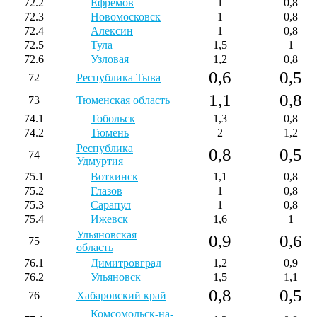
72.2
Ефремов
1
0,8
72.3
Новомосковск
1
0,8
72.4
Алексин
1
0,8
72.5
Тула
1,5
1
72.6
Узловая
1,2
0,8
0,6
0,5
72
Республика Тыва
1,1
0,8
73
Тюменская область
74.1
Тобольск
1,3
0,8
74.2
Тюмень
2
1,2
Республика
0,8
0,5
74
Удмуртия
75.1
Воткинск
1,1
0,8
75.2
Глазов
1
0,8
75.3
Сарапул
1
0,8
75.4
Ижевск
1,6
1
Ульяновская
0,9
0,6
75
область
76.1
Димитровград
1,2
0,9
76.2
Ульяновск
1,5
1,1
0,8
0,5
76
Хабаровский край
Комсомольск-на-