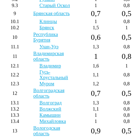
9.3
Старый Оскол
1
0,8
0,7
0,5
9
Брянская область
10.1
Клинцы
1
0,8
10.2
Брянск
1,5
1
Республика
0,6
0,5
10
Бурятия
11.1
Улан-Удэ
1,3
0,8
Владимирская
1
0,8
11
область
12.1
Владимир
1,6
1
Гусь-
12.2
1,1
0,8
Хрустальный
12.3
Муром
1,2
0,8
Волгоградская
0,7
0,5
12
область
13.1
Волгоград
1,3
0,8
13.2
Волжский
1,1
0,8
13.3
Камышин
1
0,8
13.4
Михайловка
1
0,8
Вологодская
0,9
0,5
13
область