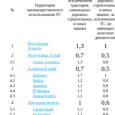
исключением
дорожно-
Территория
тракторов,
строительн
№
преимущественного
самоходных
и иных
использования ТС
дорожно-
машин, за
строительных
исключени
и иных
ТС, не
машин
имеющих
колесных
движителе
Республика
1,3
1
1
Адыгея
0,7
0,5
2
Республика Алтай
3.1
Горно-Алтайск
1,3
0,8
0,7
0,5
3
Алтайский край
4.1
Барнаул
1,7
1
4.2
Бийск
1,2
0,8
4.3
Заринск
1,1
0,8
4.4
Рубцовск
1,1
0,8
4.5
Новоалтайск
1,1
0,8
1
0,6
4
Амурская область
5.1
Свободный
1,1
0,9
5.2
Белогорск
1,1
0,9