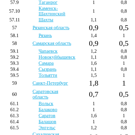
57.9
Таганрог
1
0,8
Каменск-
57.10
1
0,8
Шахтинский
57.11
Шахты
1,1
0,8
0,9
0,5
57
Рязанская область
58.1
Рязань
1,4
1
0,9
0,5
58
Самарская область
59.1
Чапаевск
1,2
0,8
59.2
Новокуйбышевск
1,1
0,8
59.3
Самара
1,6
1
59.4
Сызрань
1,1
0,8
59.5
Тольятти
1,5
1
1,8
1
59
Санкт-Петербург
Саратовская
0,7
0,5
60
область
61.1
Вольск
1
0,8
61.2
Балаково
1
0,8
61.3
Саратов
1,6
1
61.4
Балашов
1
0,8
61.5
Энгельс
1,2
0,8
Сахалинская