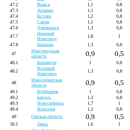
47.2
Выкса
1,1
0,8
47.3
Арзамас
1,1
0,8
47.4
Кстово
1,2
0,8
47.5
Саров
1,1
0,8
47.6
Дзержинск
1,3
0,8
Нижний
47.7
1,8
1
Новгород
47.8
Балахна
1,3
0,8
Новгородская
0,9
0,5
47
область
48.1
Боровичи
1
0,8
Великий
48.2
1,3
0,8
Новгород
Новосибирская
0,9
0,5
48
область
49.1
Куйбышев
1
0,8
49.2
Бердск
1,3
0,8
49.3
Новосибирск
1,7
1
49.4
Искитим
1,2
0,8
0,9
0,5
49
Омская область
50.1
Омск
1,6
1