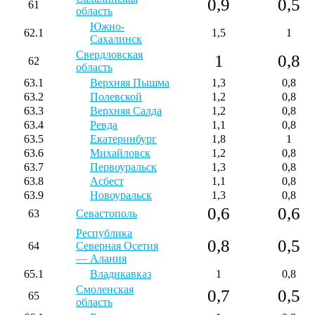
0,9
0,5
61
область
Южно-
62.1
1,5
1
Сахалинск
Свердловская
1
0,8
62
область
63.1
Верхняя Пышма
1,3
0,8
63.2
Полевской
1,2
0,8
63.3
Верхняя Салда
1,2
0,8
63.4
Ревда
1,1
0,8
63.5
Екатеринбург
1,8
1
63.6
Михайловск
1,2
0,8
63.7
Первоуральск
1,3
0,8
63.8
Асбест
1,1
0,8
63.9
Новоуральск
1,3
0,8
0,6
0,6
63
Севастополь
Республика
0,8
0,5
64
Северная Осетия
— Алания
65.1
Владикавказ
1
0,8
Смоленская
0,7
0,5
65
область