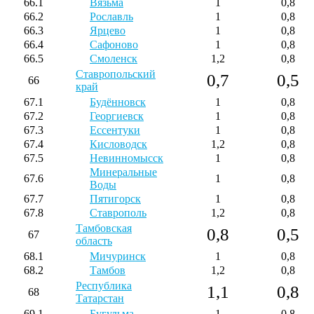
66.1
Вязьма
1
0,8
66.2
Рославль
1
0,8
66.3
Ярцево
1
0,8
66.4
Сафоново
1
0,8
66.5
Смоленск
1,2
0,8
Ставропольский
0,7
0,5
66
край
67.1
Будённовск
1
0,8
67.2
Георгиевск
1
0,8
67.3
Ессентуки
1
0,8
67.4
Кисловодск
1,2
0,8
67.5
Невинномысск
1
0,8
Минеральные
67.6
1
0,8
Воды
67.7
Пятигорск
1
0,8
67.8
Ставрополь
1,2
0,8
Тамбовская
0,8
0,5
67
область
68.1
Мичуринск
1
0,8
68.2
Тамбов
1,2
0,8
Республика
1,1
0,8
68
Татарстан
69.1
Бугульма
1
0,8