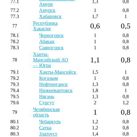
77.1
1,3
0,8
Амуре
77.2
Амурск
1
0,8
77.3
Хабаровск
1,7
1
Республика
0,6
0,5
77
Хакасия
78.1
Черногорск
1
0,8
78.2
Абакан
1
0,8
78.3
Саяногорск
1
0,8
Ханты-
1,1
0,8
78
Мансийский АО
— Югра
79.1
Ханты-Мансийск
1,5
1
79.2
Когалым
1
0,8
79.3
Нефтеюганск
1,3
0,8
79.4
Нижневартовск
1,8
1
79.5
Нягань
1,3
0,8
79.6
Сургут
2
1,2
Челябинская
1
0,8
79
область
80.1
Чебаркуль
1,2
0,8
80.2
Сатка
1,2
0,8
80.3
Златоуст
1,4
0,8