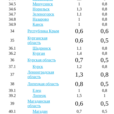
34.5
Минусинск
1
0,8
34.6
Норильск
1,3
0,8
34.7
Зеленогорск
1,1
0,8
34.8
Назарово
1
0,8
34.9
Канск
1
0,8
0,6
0,6
34
Республика Крым
Курганская
0,6
0,5
35
область
36.1
Шадринск
1,1
0,8
36.2
Курган
1,4
0,8
0,7
0,5
36
Курская область
37.1
Курск
1,2
0,8
Ленинградская
1,3
0,8
37
область
0,8
0,5
38
Липецкая область
39.1
Елец
1
0,8
39.2
Липецк
1,5
1
Магаданская
0,6
0,5
39
область
40.1
Магадан
0,7
0,5