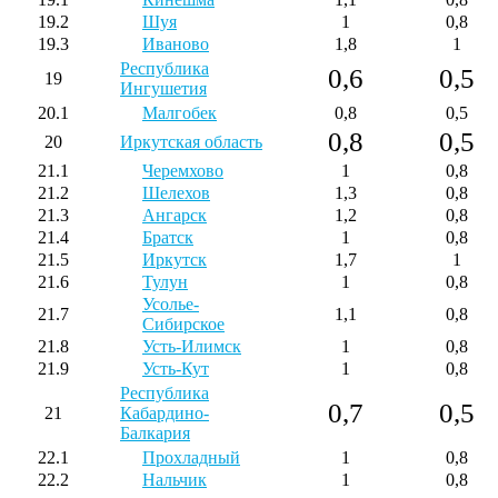
19.2
Шуя
1
0,8
19.3
Иваново
1,8
1
Республика
0,6
0,5
19
Ингушетия
20.1
Малгобек
0,8
0,5
0,8
0,5
20
Иркутская область
21.1
Черемхово
1
0,8
21.2
Шелехов
1,3
0,8
21.3
Ангарск
1,2
0,8
21.4
Братск
1
0,8
21.5
Иркутск
1,7
1
21.6
Тулун
1
0,8
Усолье-
21.7
1,1
0,8
Сибирское
21.8
Усть-Илимск
1
0,8
21.9
Усть-Кут
1
0,8
Республика
0,7
0,5
21
Кабардино-
Балкария
22.1
Прохладный
1
0,8
22.2
Нальчик
1
0,8