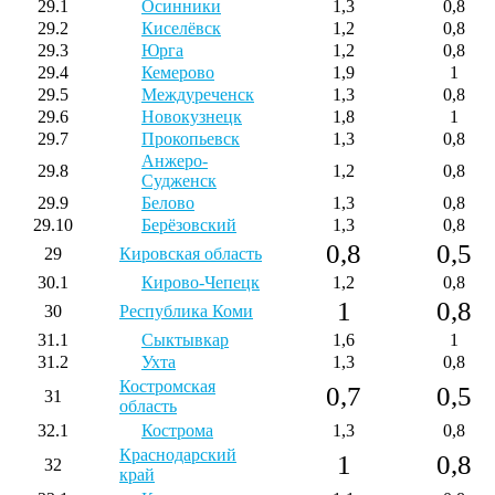
29.1
Осинники
1,3
0,8
29.2
Киселёвск
1,2
0,8
29.3
Юрга
1,2
0,8
29.4
Кемерово
1,9
1
29.5
Междуреченск
1,3
0,8
29.6
Новокузнецк
1,8
1
29.7
Прокопьевск
1,3
0,8
Анжеро-
29.8
1,2
0,8
Судженск
29.9
Белово
1,3
0,8
29.10
Берёзовский
1,3
0,8
0,8
0,5
29
Кировская область
30.1
Кирово-Чепецк
1,2
0,8
1
0,8
30
Республика Коми
31.1
Сыктывкар
1,6
1
31.2
Ухта
1,3
0,8
Костромская
0,7
0,5
31
область
32.1
Кострома
1,3
0,8
Краснодарский
1
0,8
32
край