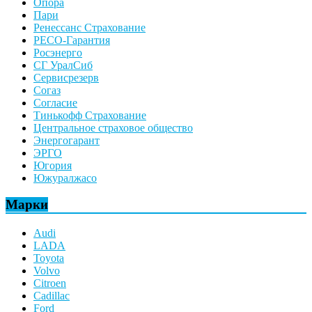
Опора
Пари
Ренессанс Страхование
РЕСО-Гарантия
Росэнерго
СГ УралСиб
Сервисрезерв
Согаз
Согласие
Тинькофф Страхование
Центральное страховое общество
Энергогарант
ЭРГО
Югория
Южуралжасо
Марки
Audi
LADA
Toyota
Volvo
Citroen
Cadillac
Ford