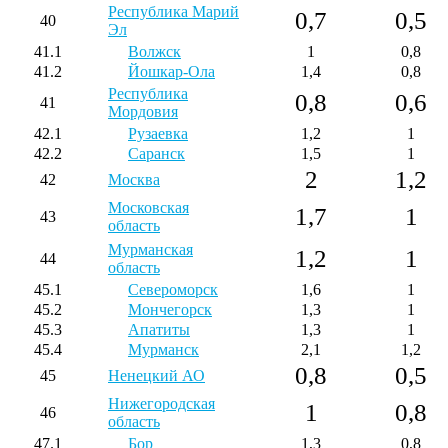
Республика Марий
0,7
0,5
40
Эл
41.1
Волжск
1
0,8
41.2
Йошкар-Ола
1,4
0,8
Республика
0,8
0,6
41
Мордовия
42.1
Рузаевка
1,2
1
42.2
Саранск
1,5
1
2
1,2
42
Москва
Московская
1,7
1
43
область
Мурманская
1,2
1
44
область
45.1
Североморск
1,6
1
45.2
Мончегорск
1,3
1
45.3
Апатиты
1,3
1
45.4
Мурманск
2,1
1,2
0,8
0,5
45
Ненецкий АО
Нижегородская
1
0,8
46
область
47.1
Бор
1,3
0,8