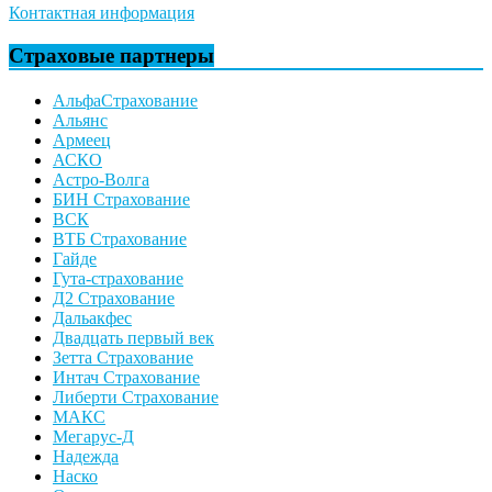
Контактная информация
Страховые партнеры
АльфаСтрахование
Альянс
Армеец
АСКО
Астро-Волга
БИН Страхование
ВСК
ВТБ Страхование
Гайде
Гута-страхование
Д2 Страхование
Дальакфес
Двадцать первый век
Зетта Страхование
Интач Страхование
Либерти Страхование
МАКС
Мегарус-Д
Надежда
Наско