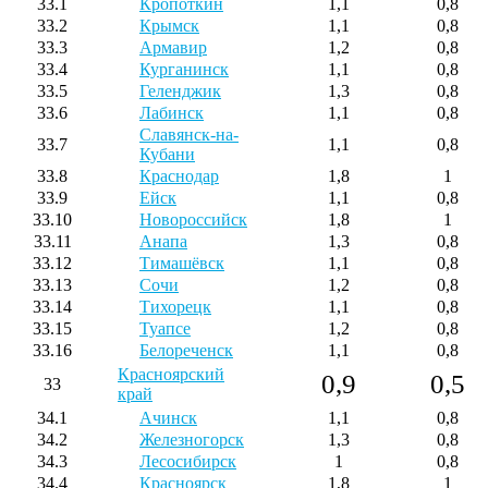
33.1
Кропоткин
1,1
0,8
33.2
Крымск
1,1
0,8
33.3
Армавир
1,2
0,8
33.4
Курганинск
1,1
0,8
33.5
Геленджик
1,3
0,8
33.6
Лабинск
1,1
0,8
Славянск-на-
33.7
1,1
0,8
Кубани
33.8
Краснодар
1,8
1
33.9
Ейск
1,1
0,8
33.10
Новороссийск
1,8
1
33.11
Анапа
1,3
0,8
33.12
Тимашёвск
1,1
0,8
33.13
Сочи
1,2
0,8
33.14
Тихорецк
1,1
0,8
33.15
Туапсе
1,2
0,8
33.16
Белореченск
1,1
0,8
Красноярский
0,9
0,5
33
край
34.1
Ачинск
1,1
0,8
34.2
Железногорск
1,3
0,8
34.3
Лесосибирск
1
0,8
34.4
Красноярск
1,8
1